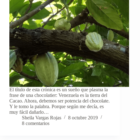
El título de esta crónica es un sueño que plasma la
frase de una chocolatier: Venezuela es la tierra del
Cacao. Ahora, debemos ser potencia del chocolate.
Y le tomo la palabra. Porque según me decía, es
muy fácil dañarlo…
Sheila Vargas Rojas
8 octubre 2019
8 comentarios