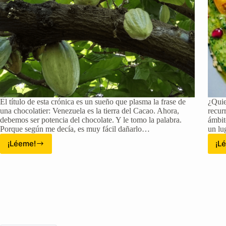
El título de esta crónica es un sueño que plasma la frase de
¿Quie
una chocolatier: Venezuela es la tierra del Cacao. Ahora,
recur
debemos ser potencia del chocolate. Y le tomo la palabra.
ámbit
Porque según me decía, es muy fácil dañarlo…
un lu
¡Léeme!
¡L
De
la
tierra
del
Cacao
al
mejor
Chocolate