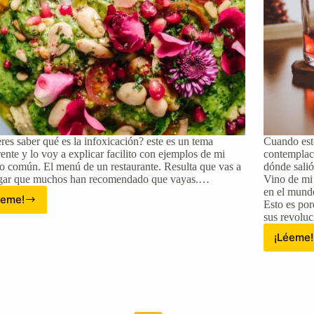
res saber qué es la infoxicación? este es un tema
Cuando esto
rente y lo voy a explicar facilito con ejemplos de mi
contemplaci
o común. El menú de un restaurante. Resulta que vas a
dónde salió
gar que muchos han recomendado que vayas.…
Vino de mi
en el mund
éeme!
Esto es por
La
sus revoluc
infoxicación:
Si
¡Léeme!
Mi
el
ta
guiso
de
tiene
té:
muchos
De
ingredientes
y